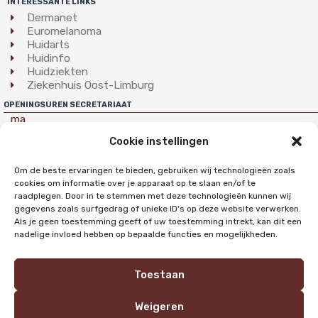
INTERESSANTE LINKS
Dermanet
Euromelanoma
Huidarts
Huidinfo
Huidziekten
Ziekenhuis Oost-Limburg
OPENINGSUREN SECRETARIAAT
ma
08:30 – 12:30
Cookie instellingen
15:00 – 16:30
di
09:00 – 12:30
Om de beste ervaringen te bieden, gebruiken wij technologieën zoals
15:00 – 17:00
cookies om informatie over je apparaat op te slaan en/of te
wo
raadplegen. Door in te stemmen met deze technologieën kunnen wij
09:00 – 12:00
do
gegevens zoals surfgedrag of unieke ID's op deze website verwerken.
09:00 – 12:00
Als je geen toestemming geeft of uw toestemming intrekt, kan dit een
vr
nadelige invloed hebben op bepaalde functies en mogelijkheden.
08:30 – 12:30
14:30 – 17:00
za
Toestaan
gesloten
zo
gesloten
Weigeren