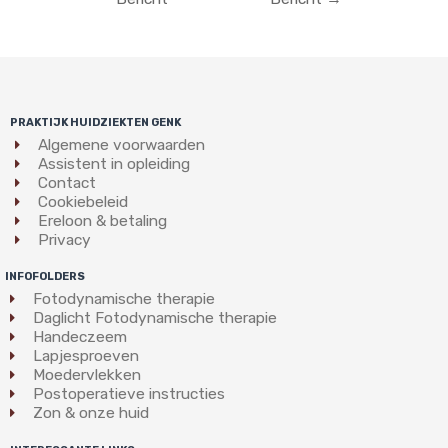
PRAKTIJK HUIDZIEKTEN GENK
Algemene voorwaarden
Assistent in opleiding
Contact
Cookiebeleid
Ereloon & betaling
Privacy
INFOFOLDERS
Fotodynamische therapie
Daglicht Fotodynamische therapie
Handeczeem
Lapjesproeven
Moedervlekken
Postoperatieve instructies
Zon & onze huid