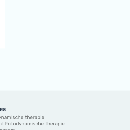
ERS
ynamische therapie
ht Fotodynamische therapie