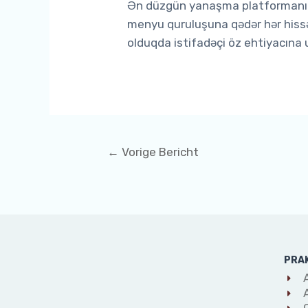
Ən düzgün yanaşma platformanı b
menyu quruluşuna qədər hər hissə
olduqda istifadəçi öz ehtiyacına u
←
Vorige Bericht
PRAK