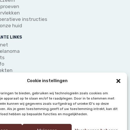
czeem
sproeven
rvlekken
eratieve instructies
onze huid
NTE LINKS
net
elanoma
ts
fo
ekten
nhuis Oost-Limburg
Cookie instellingen
aringen te bieden, gebruiken wij technologieën zoals cookies om
 je apparaat op te slaan en/of te raadplegen. Door in te stemmen met
eën kunnen wij gegevens zoals surfgedrag of unieke ID's op deze
en. Als je geen toestemming geeft of uw toestemming intrekt, kan dit
vloed hebben op bepaalde functies en mogelijkheden.