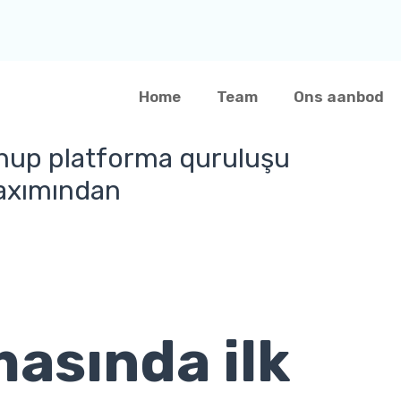
Home
Team
Ons aanbod
pinup platforma quruluşu
baxımından
asında ilk