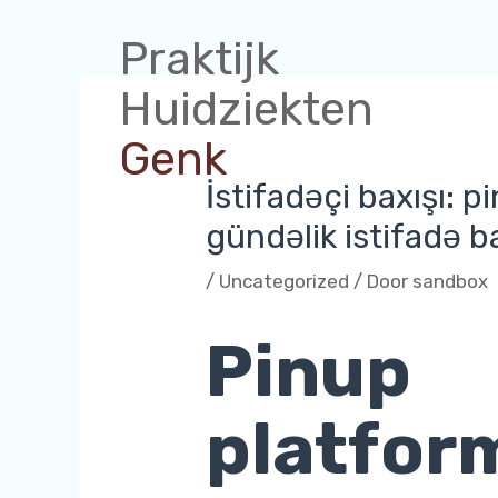
Spring
Bericht
Praktijk
naar
navigatie
de
Huidziekten
inhoud
Genk
İstifadəçi baxışı: 
gündəlik istifadə 
/
Uncategorized
/ Door
sandbox
Pinup
platform